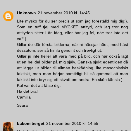
Unknown
21 november 2010 kl. 14:45
Lite mysko för du ser precis ut som jag föreställd mig dig:).
Som en tuff tjej med MYCKET attityd, och jag tror nog
attityden sitter i än idag, eller har jag fel, näe tror inte det
va?:).
Gillar de där första bilderna, när ni hässjar höet, med häst
dessutom, ser så himla genuint och trevligt ut.
Gillar ju inte heller att vara med på bild, och har också lagt
ut en hel del bilder på mig själv. Ganska sjukt egentligen då
att lägga ut bilder till allmän beskådning, lite masochistiskt
faktiskt, men man börjar samtidigt bli så gammal att man
faktiskt inte bryr sig ett skvatt om andra. En skön känsla:).
Kul var det att få se dig.
Ha det bra!
Camilla
Svara
bakom berget
21 november 2010 kl. 14:55