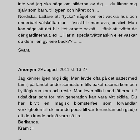
inte vad jag ska säga om bilderna av dig ... du liknar mig
själv som barn, till typen och håret och ...
Nordiska. Lättare att "tycka" något om ert vackra hus och
underbart välskötta djur ... Visst blir man avis, positivt. Man
kan säga att det blir litet arbete också ... tänk att tvätta de
där gardinerna t. ex ... Har ni specialtvättmaskin eller vaskar
du dem i en gyllene bäck?? ... ...
Svara
Anonym
29 augusti 2011 kl. 13:27
Jag känner igen mig i dig. Man levde ofta pâ det sättet med
familj pâ landet under semestern tills paketresorna kom och
flyttfâglarna kom och reste. Man lever alltid med fötterna i 2
tidsâldrar som för min generation kan vara vitt skilda. Du
har blivit en magisk blomsterfée som förvandlar
verkligheten till skimrande poesi till vâr förundran och glâdje
att den kunde ocksâ vara sâ fin...
Berikande.
Kram :=