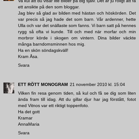
Va kul att du visar lite bilder på dig själv. Det är ju roligt att få
ett ansikte på den som bloggar.
Jag blev så glad av bilden med hästan och höskörden. Det
var precis så jag hade det som barn. Vår ardenner, hette
Ulla och var det snällaste som fanns. Vi barn satt på hennes
rygg så ofta vi kunde. Till och med när morfar och min
morbror körde i skogen om vintern. Dina bilder väckte
många barndomsminnen hos mig.
Ha en skön söndagskväll!
Kram Åsa.
Svara
ETT RÖTT MONOGRAM
21 november 2010 kl. 15:04
Vilken fin resa genom tiden, så kul och få se dig som liten
ända fram till idag. Att du gillar djur har jag förstått, fotot
med Vitnos var ett riktigt toppenfoto.
Ha det gott
Kramar
AnnaMaria
Svara