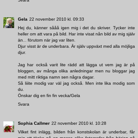
Gela
22 november 2010 kl. 09:33
Hej du, känner sååå igen mig i det du skriver. Tycker inte
heller om att vara på bild. Har inte visat nån bild av mig själv
än... förutom när jag var liten.
Djur visst är de underbara. Är själv uppväxt med alla möjliga
djur.
Jag har också varit lite rädd att lägga ut vem jag är på
bloggen, av många olika anledningar men nu bloggar jag
med mitt riktiga namn sen några dagar.
Så liiite modig var väl jag också. Men inte lika modig som
du.
Önskar dig en fin fin vecka/Gela
Svara
Sophia Callmer
22 november 2010 kl. 10:28
Vilket fint inlägg, bilden från konstskolan är underbar, får
mig att tänka på en massa olika fotografer från början på