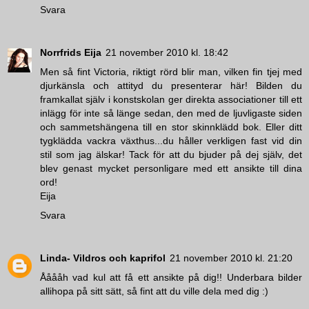
Svara
Norrfrids Eija
21 november 2010 kl. 18:42
Men så fint Victoria, riktigt rörd blir man, vilken fin tjej med
djurkänsla och attityd du presenterar här! Bilden du
framkallat själv i konstskolan ger direkta associationer till ett
inlägg för inte så länge sedan, den med de ljuvligaste siden
och sammetshängena till en stor skinnklädd bok. Eller ditt
tygklädda vackra växthus...du håller verkligen fast vid din
stil som jag älskar! Tack för att du bjuder på dej själv, det
blev genast mycket personligare med ett ansikte till dina
ord!
Eija
Svara
Linda- Vildros och kaprifol
21 november 2010 kl. 21:20
Ååååh vad kul att få ett ansikte på dig!! Underbara bilder
allihopa på sitt sätt, så fint att du ville dela med dig :)