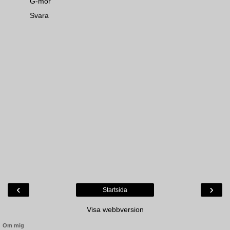
G-mor
Svara
‹
›
Startsida
Visa webbversion
Om mig