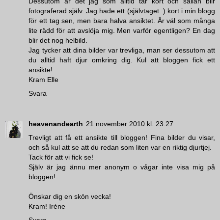
Dessutom är det jag som alltid tar kort och sällan blir
fotograferad själv. Jag hade ett (självtaget..) kort i min blogg
för ett tag sen, men bara halva ansiktet. Är väl som många
lite rädd för att avslöja mig. Men varför egentligen? En dag
blir det nog helbild.
Jag tycker att dina bilder var trevliga, man ser dessutom att
du alltid haft djur omkring dig. Kul att bloggen fick ett
ansikte!
Kram Elle
Svara
heavenandearth
21 november 2010 kl. 23:27
Trevligt att få ett ansikte till bloggen! Fina bilder du visar,
och så kul att se att du redan som liten var en riktig djurtjej.
Tack för att vi fick se!
Själv är jag ännu mer anonym o vågar inte visa mig på
bloggen!
Önskar dig en skön vecka!
Kram! Iréne
Svara