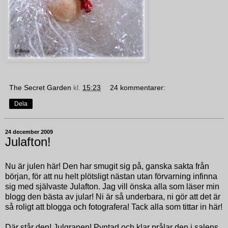
The Secret Garden
kl.
15:23
24 kommentarer:
Dela
24 december 2009
Julafton!
Nu är julen här! Den har smugit sig på, ganska sakta från
början, för att nu helt plötsligt nästan utan förvarning infinna
sig med självaste Julafton. Jag vill önska alla som läser min
blogg den bästa av jular! Ni är så underbara, ni gör att det är
så roligt att blogga och fotografera! Tack alla som tittar in här!
Där står den! Julgranen! Pyntad och klar prålar den i salens