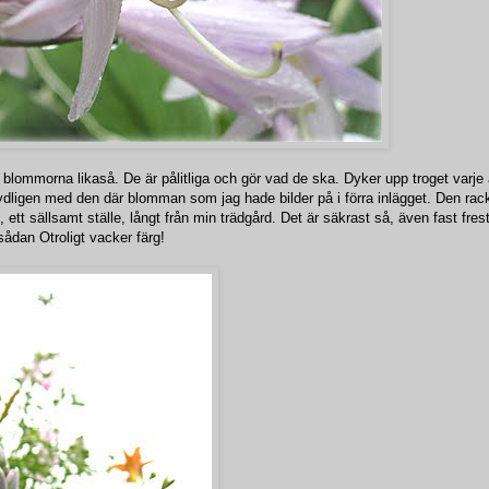
lommorna likaså. De är pålitliga och gör vad de ska. Dyker upp troget varje 
ydligen med den där blomman som jag hade bilder på i förra inlägget. Den rac
e, ett sällsamt ställe, långt från min trädgård. Det är säkrast så, även fast fres
sådan Otroligt vacker färg!