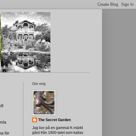
Om mig
ll
The Secret Garden
umla
Jag bor på en gammal K-märkt
gård från 1800-talet som kallas
na för