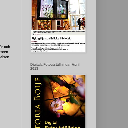
år och
karen
telsen
Digitala Fotoutställningar April
2013