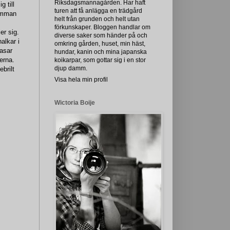
Riksdagsmannagården. Har haft
g till
turen att få anlägga en trädgård
omman
helt från grunden och helt utan
förkunskaper. Bloggen handlar om
er sig.
diverse saker som händer på och
alkar i
omkring gården, huset, min häst,
kasar
hundar, kanin och mina japanska
lerna.
koikarpar, som gottar sig i en stor
djup damm.
ebrilt
Visa hela min profil
Wictoria Boije