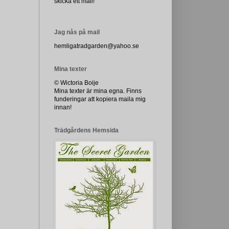
skicka ett mail!
Jag nås på mail
hemligatradgarden@yahoo.se
Mina texter
© Wictoria Boije
Mina texter är mina egna. Finns
funderingar att kopiera maila mig
innan!
Trädgårdens Hemsida