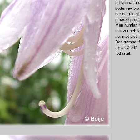
att kunna ta si
botten av bl
där det riktigt
smaskiga dölj
Men humlan h
sin iver och 
ner mot pistil
Den trampar f
för att återfå
fotfästet.