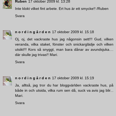
Ruben
17 oktober 2009 kl. 13:28
Inte klokt vilket fint arbete. Ert hus är ett smycke!! /Ruben
Svara
n o r d i n g å r d e n
17 oktober 2009 kl. 15:18
Oj, oj, det vackraste hus jag någonsin sett!!! Gud, vilken
veranda, vilka staket, fönster och snickarglädje och vilken
utsikt!!! Kors så snyggt, man bara dånar av avundsjuka....
där skulle jag trivas!! Mari.
Svara
n o r d i n g å r d e n
17 oktober 2009 kl. 15:19
Ja, alltså, jag tror du har bloggvärlden vackraste hus, på
både in och utsida, vilka rum sen då, suck va avis jag blir...
Mari.
Svara