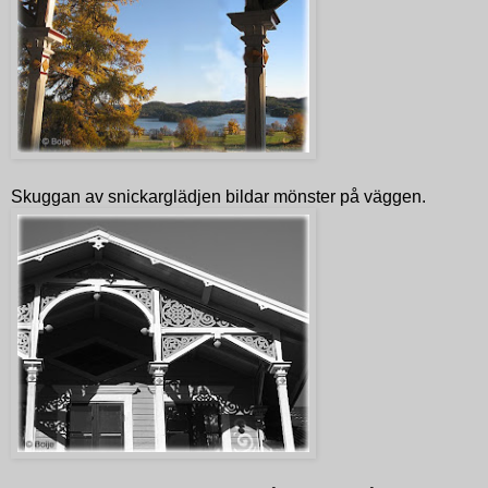
Skuggan av snickarglädjen bildar mönster på väggen.