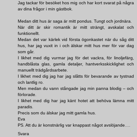
Jag tackar för besöket hos mig och har kort svarat på några
av dina frågor i min gästbok.
Medan ditt hus är saga är mitt pondus. Tungt och jordnära.
När ditt är skir romantik är mitt strängt, avskalat och
funktionellt.
Medan det var kärlek vid första ögonkastet när du såg ditt
hus, har jag vuxit in i och älskar mitt hus mer för var dag
som går.
I likhet med dig vurmar jag för det vackra, för linoljefärg,
handblåsta glas, gamla detaljer, hantverksskicklighet och
manuellt trädgårdsarbete.
I likhet med dig jag har jag slåtts för bevarande av tystnad
och lantlig ro.
Men medan du vann stångade jag min panna blodig – och
förlorade.
I likhet med dig har jag känt hotet att behöva lämna mitt
paradis.
Precis som du älskar jag mitt gamla hus.
Eva
PS. Att du är konstnärlig var knappast något avslöjande….
Svara